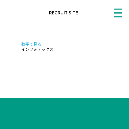
RECRUIT SITE
数字で見る
インフォテックス