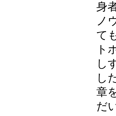
身
ノ
て
ト
し
し
章
だ