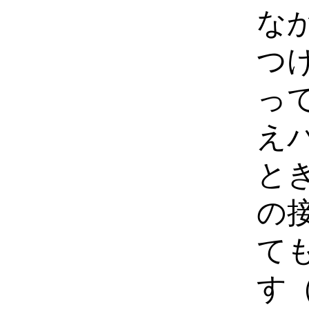
な
つ
っ
え
と
の
て
す