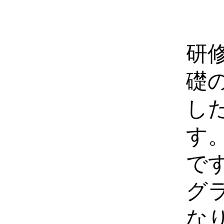
研
礎
し
す
で
グ
な