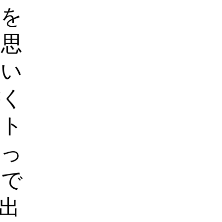
職を
と思
はい
書く
ット
やっ
間で
出