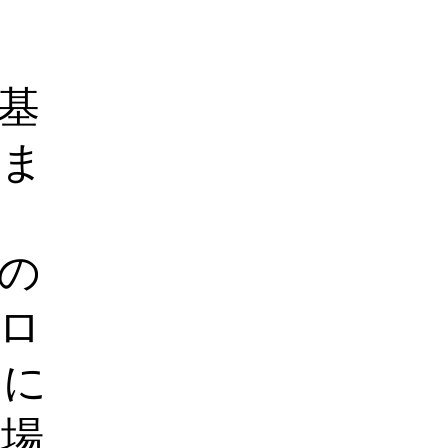
基
いま
の
ロ
うに
現場