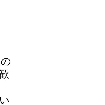
たの
歓
てい