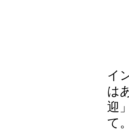
イ
は
迎
て