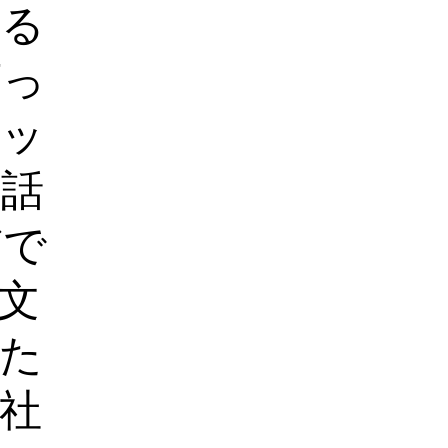
える
言っ
アッ
と話
どで
文
た
社